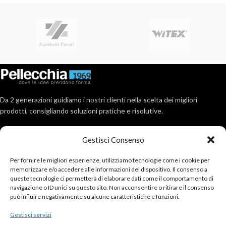
Da 2 generazioni guidiamo i nostri clienti nella scelta dei migliori
prodotti, consigliando soluzioni pratiche e risolutive.
Via Roma, 404, 80017 Melito (Na)
Gestisci Consenso
Tel: 081 711 2891
Email : info@pellecchia1969.com
Per fornire le migliori esperienze, utilizziamo tecnologie come i cookie per
memorizzare e/o accedere alle informazioni del dispositivo. Il consenso a
ULTIMI POSTS
queste tecnologie ci permetterà di elaborare dati come il comportamento di
navigazione o ID unici su questo sito. Non acconsentire o ritirare il consenso
può influire negativamente su alcune caratteristiche e funzioni.
ACCOUNT
Gestisci servizi
SERVIZIO CLIENTI