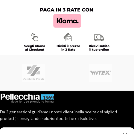
Da 2 generazioni guidiamo i nostri clienti nella scelta dei migliori
prodotti, consigliando soluzioni pratiche e risolutive.
Via Roma, 404, 80017 Melito (Na)