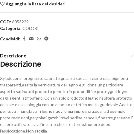
Aggiungi alla lista dei desideri
COD:
6053229
Categoria:
COLORI
Condividi:
Descrizione
Descrizione
Xyladecor impregnante satinato,grazie a speciali resine ed a pigmenti
trasparenti,esalta la verniciatura del legno e gli dona un particolare
aspetto satinato.il prodotto penetra in profondità e protegge il legno
dagli agenti atmosferici.Con un solo prodotto il legno risulterà protetto
dal sole e dalla pioggia con un aspetto estetico molto gradevole.Adatto
per tutti i manufatti in legno nuovi o già impregnati,quali ad esempio
porte,recinzioni,pergolati,gazebi,travi,perline,cancelli,finestre,persiane.
essere utilizzato sia all'interno che all'esterno.Inodore dopo
l'essiccazione.Non sfoglia