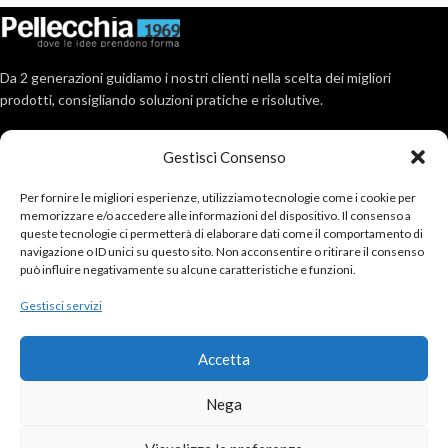
Da 2 generazioni guidiamo i nostri clienti nella scelta dei migliori
prodotti, consigliando soluzioni pratiche e risolutive.
Via Roma, 404, 80017 Melito (Na)
Gestisci Consenso
Tel: 081 711 2891
Email : info@pellecchia1969.com
Per fornire le migliori esperienze, utilizziamo tecnologie come i cookie per
memorizzare e/o accedere alle informazioni del dispositivo. Il consenso a
ULTIMI POSTS
queste tecnologie ci permetterà di elaborare dati come il comportamento di
navigazione o ID unici su questo sito. Non acconsentire o ritirare il consenso
può influire negativamente su alcune caratteristiche e funzioni.
ACCOUNT
Gestisci servizi
SERVIZIO CLIENTI
Accetta
SEGUICI ANCHE SU
Copyright © 2024 | All Rights Reserved | P.Iva: 01402861213 | C.f.
Nega
05217070639 |
realizzazione siti web