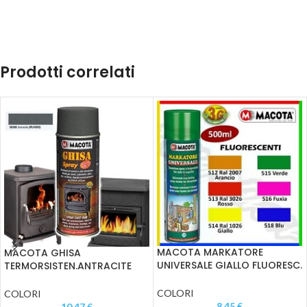
Prodotti correlati
MACOTA MARKATORE
MACOTA GHISA
UNIVERSALE GIALLO FLUORESC.
TERMORSISTEN.ANTRACITE
ML.500
RUVIDO ML.400
COLORI
COLORI
8,45
€
10,47
€