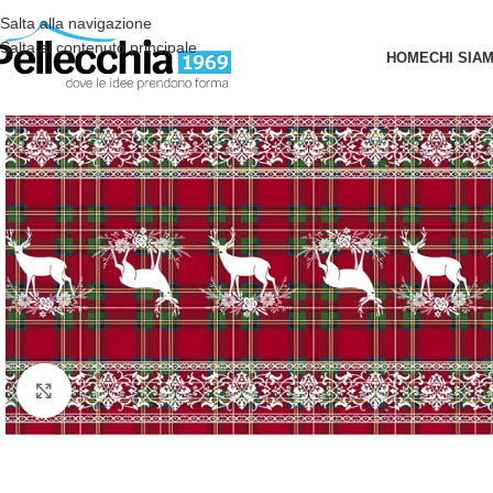
Salta alla navigazione
Salta al contenuto principale
HOME
CHI SIA
Clicca per ingrandire