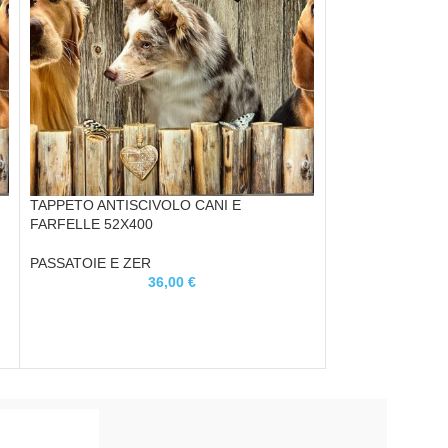
TAPPETO ANTISCIVOLO CANI E
TAPPETO ANTIS
FARFELLE 52X400
SCOZZESE BEIG
PASSATOIE E ZER
PASSATOIE E ZE
36,00
€
TAPPETO RUNNER 
passatoia per Int
tappeto 52 cm . La