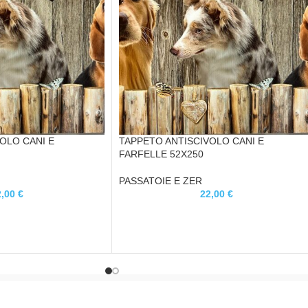
OLO CANI E
TAPPETO ANTISCIVOLO CANI E
FARFELLE 52X250
PASSATOIE E ZER
2,00
€
22,00
€