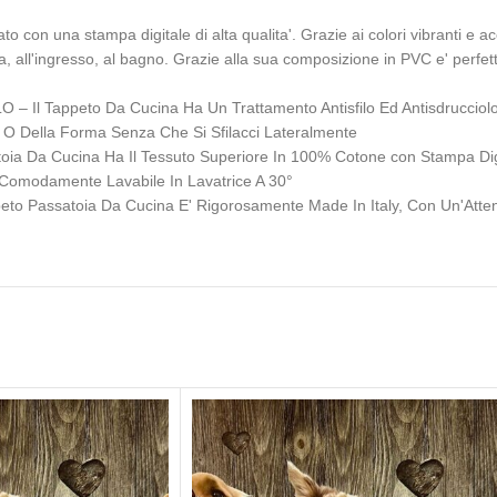
 una stampa digitale di alta qualita'. Grazie ai colori vibranti e acc
a, all'ingresso, al bagno. Grazie alla sua composizione in PVC e' perfet
appeto Da Cucina Ha Un Trattamento Antisfilo Ed Antisdrucciolo Ch
a O Della Forma Senza Che Si Sfilacci Lateralmente
a Cucina Ha Il Tessuto Superiore In 100% Cotone con Stampa Digit
a Comodamente Lavabile In Lavatrice A 30°
Passatoia Da Cucina E' Rigorosamente Made In Italy, Con Un'Attenta C