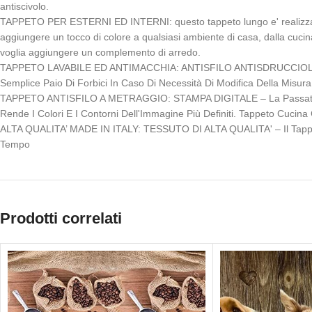
antiscivolo.
TAPPETO PER ESTERNI ED INTERNI: questo tappeto lungo e' realizzato con
aggiungere un tocco di colore a qualsiasi ambiente di casa, dalla cucin
voglia aggiungere un complemento di arredo.
TAPPETO LAVABILE ED ANTIMACCHIA: ANTISFILO ANTISDRUCCIOLO – Il T
Semplice Paio Di Forbici In Caso Di Necessità Di Modifica Della Misur
TAPPETO ANTISFILO A METRAGGIO: STAMPA DIGITALE – La Passatoia D
Rende I Colori E I Contorni Dell'Immagine Più Definiti. Tappeto Cucin
ALTA QUALITA’ MADE IN ITALY: TESSUTO DI ALTA QUALITA' – Il Tappeto 
Tempo
Prodotti correlati