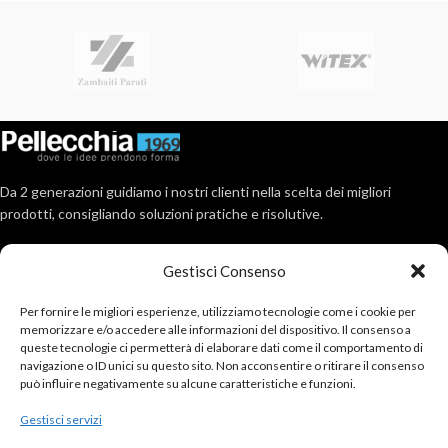
Da 2 generazioni guidiamo i nostri clienti nella scelta dei migliori
prodotti, consigliando soluzioni pratiche e risolutive.
Via Roma, 404, 80017 Melito (Na)
Gestisci Consenso
Tel: 081 711 2891
Email : info@pellecchia1969.com
Per fornire le migliori esperienze, utilizziamo tecnologie come i cookie per
memorizzare e/o accedere alle informazioni del dispositivo. Il consenso a
ULTIMI POSTS
queste tecnologie ci permetterà di elaborare dati come il comportamento di
navigazione o ID unici su questo sito. Non acconsentire o ritirare il consenso
può influire negativamente su alcune caratteristiche e funzioni.
ACCOUNT
Gestisci servizi
SERVIZIO CLIENTI