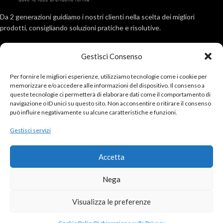
Da 2 generazioni guidiamo i nostri clienti nella scelta dei migliori
prodotti, consigliando soluzioni pratiche e risolutive.
Via Roma, 404, 80017 Melito (Na)
Gestisci Consenso
Tel: 081 711 2891
Email : info@pellecchia1969.com
Per fornire le migliori esperienze, utilizziamo tecnologie come i cookie per
memorizzare e/o accedere alle informazioni del dispositivo. Il consenso a
ULTIMI POSTS
queste tecnologie ci permetterà di elaborare dati come il comportamento di
navigazione o ID unici su questo sito. Non acconsentire o ritirare il consenso
può influire negativamente su alcune caratteristiche e funzioni.
ACCOUNT
Gestisci servizi
SERVIZIO CLIENTI
Accetta
SEGUICI ANCHE SU
Copyright © 2024 | All Rights Reserved | P.Iva: 01402861213 | C.f.
Nega
05217070639 |
realizzazione siti web
Visualizza le preferenze