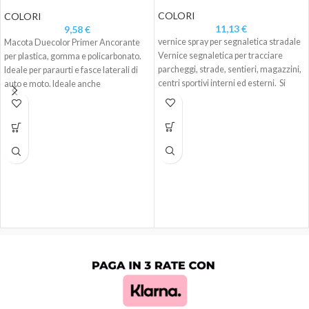
TRASPARENT.ML.400
COLORI
COLORI
11,13
€
9,58
€
vernice spray per segnaletica stradale
Macota Duecolor Primer Ancorante
Vernice segnaletica per tracciare
per plastica, gomma e policarbonato.
parcheggi, strade, sentieri, magazzini,
Ideale per paraurti e fasce laterali di
centri sportivi interni ed esterni. Si
auto e moto. Ideale anche
applica